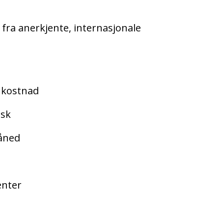
 fra anerkjente, internasjonale
 kostnad
lsk
åned
enter