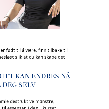
r født til å være, finn tilbake til
sesløst slik at du kan skape det
itt kan endres nå
l deg selv
amle destruktive mønstre,
l essensen i deg. I kurset