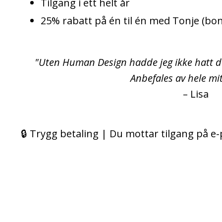
Tilgang i ett helt år
25% rabatt på én til én med Tonje (bo
"Uten Human Design hadde jeg ikke hatt de
Anbefales av hele mit
– Lisa
🔒 Trygg betaling | Du mottar tilgang på e-